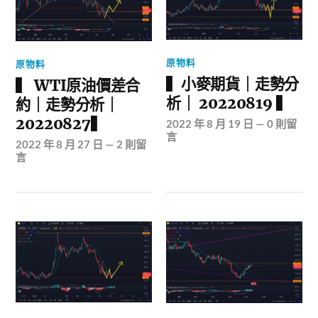
原物料
原物料
▍小麥期貨｜走勢分
▍ WTI原油價差合
析｜ 20220819 ▍
約｜走勢分析｜
20220827▍
2022 年 8 月 19 日
—
0 則留
言
2022 年 8 月 27 日
—
2 則留
言