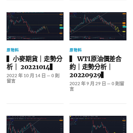
原物料
原物料
▍小麥期貨｜走勢分
▍ WTI原油價差合
析｜ 20221014▍
約｜走勢分析｜
20220929▍
2022 年 10 月 14 日
—
0 則
留言
2022 年 9 月 29 日
—
0 則留
言