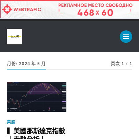
月份:
2024 年 5 月
頁次 1
/
1
美股
▍美國那斯達克指數