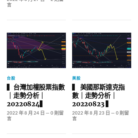
言
台股
美股
▍台灣加權股票指數
▍ 美國那斯達克指
｜走勢分析｜
數｜走勢分析｜
20220824▍
20220823 ▍
2022 年 8 月 24 日
—
0 則留
2022 年 8 月 23 日
—
0 則留
言
言