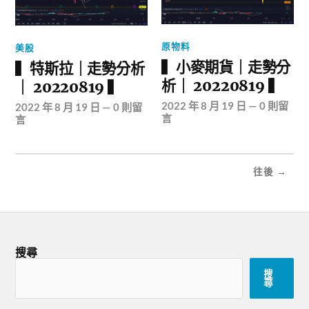
原物料
美股
▍小麥期貨｜走勢分
▍特斯拉｜走勢分析
析｜ 20220819 ▍
｜ 20220819 ▍
2022 年 8 月 19 日
—
0 則留
2022 年 8 月 19 日
—
0 則留
言
言
往後 →
搜尋
搜
尋