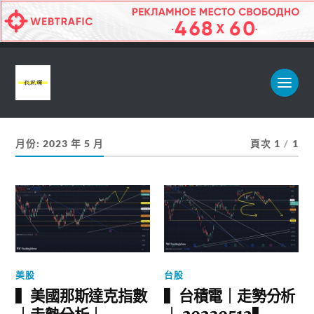
月份:
2023 年 5 月
頁次 1
/
1
美股
台股
▍美國那斯達克指數
▍台積電｜走勢分析