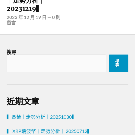
｜走勢分析｜
20231219▍
2023 年 12 月 19 日
—
0 則
留言
搜尋
搜
尋
近期文章
▍長榮｜走勢分析｜20251030▍
▍ XRP瑞波幣｜走勢分析｜ 20250712▍