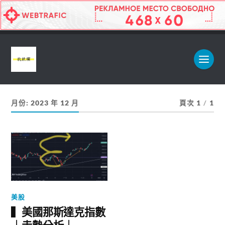
月份:
2023 年 12 月
頁次 1
/
1
美股
▍美國那斯達克指數