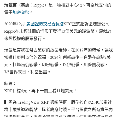
瑞波幣
（英語：Ripple）是一種相對中心化、可全球支付的
電子
加密貨幣
。
2020年12月
美國證券交易委員會
SEC正式起訴區塊鏈公司
Ripple在未經註冊的情形下發行13億美元的瑞波幣，類似於
未經授權的股票發行。
瑞波是帶我在幣圈破處的啟蒙老師，在2017年的時候，讓我
知道什麼叫15倍的祝福，2024年創新高後一直盤在高點2美
元，扛過烏俄戰爭、印巴戰爭、以伊戰爭、川普關稅戰、
7/5世界末日，利空出盡。
結論：
XRP目標4元，再下一關上看11塊美元!!
▍圖為 TradingView XRP 週線時框｜版型抄自©2140加密社
群｜嚴禁盜取轉貼，違者終身封鎖。平台提供之所有資訊內
容均僅供參考，不涉及買賣投資之依據。使用者在進行投資