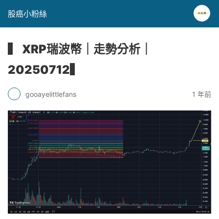
股癌小粉絲
▍ XRP瑞波幣｜走勢分析｜
20250712▍
gooayelittlefans
1 年前