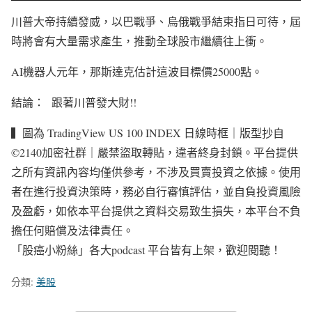
川普大帝持續發威，以巴戰爭、烏俄戰爭結束指日可待，屆
時將會有大量需求產生，推動全球股市繼續往上衝。
AI機器人元年，那斯達克估計這波目標價25000點。
結論： 跟著川普發大財!!
▍圖為 TradingView US 100 INDEX 日線時框｜版型抄自
©2140加密社群｜嚴禁盜取轉貼，違者終身封鎖。平台提供
之所有資訊內容均僅供參考，不涉及買賣投資之依據。使用
者在進行投資決策時，務必自行審慎評估，並自負投資風險
及盈虧，如依本平台提供之資料交易致生損失，本平台不負
擔任何賠償及法律責任。
「股癌小粉絲」各大podcast 平台皆有上架，歡迎閱聽！
分類:
美股